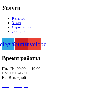
Услуги
Каталог
Заказ
Страхование
Доставка
elegram
Youtube
Envelope
Время работы
Пн.- Пт. 09:00 — 19:00
Сб: 09:00 -17:00
Вс -Выходной
auto@yardrey.ru
+7 989 234-0000
Авторский проект Ярдрей