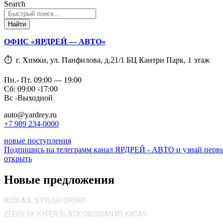
Search
Найти
ОФИС «ЯРДРЕЙ — АВТО»
⏱ г. Химки, ул. Панфилова, д.21/1 БЦ Кантри Парк, 1 этаж
Пн.- Пт. 09:00 — 19:00
Сб: 09:00 -17:00
Вс -Выходной
auto@yardrey.ru
+7 989 234-0000
новые поступления
Подпишись на телеграмм канал ЯРДРЕЙ - АВТО и узнай перв
открыть
Новые предложения
AUDI A3L STYLISH SPORT
ZEEKR 9X HYPER BLACK OBSIDIAN ИЗ КИТАЯ