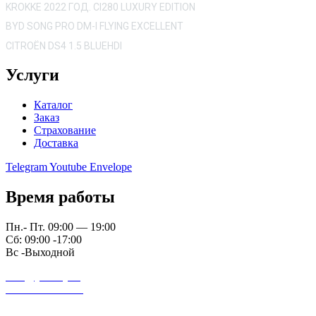
KROKKE 2022 ГОД. CI280 LUXURY EDITION
BYD SONG PRO DM-I FLYING EXCELLENT
CITROËN DS4 1.5 BLUEHDI
Услуги
Каталог
Заказ
Страхование
Доставка
Telegram
Youtube
Envelope
Время работы
Пн.- Пт. 09:00 — 19:00
Сб: 09:00 -17:00
Вс -Выходной
auto@yardrey.ru
+7 989 234-0000