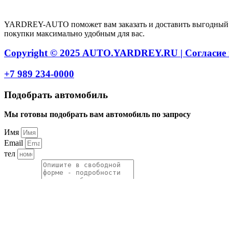
Авторский проект Ярдрей
YARDREY-AUTO поможет вам заказать и доставить выгодный ав
покупки максимально удобным для вас.
Copyright © 2025 AUTO.YARDREY.RU |
Cогласие
+7 989 234-0000
Подобрать автомобиль
Мы готовы подобрать вам автомобиль по запросу
Имя
Email
тел
Описание
Нажимая на кнопку, вы даете согласие на
обработку персон
отправить заявку