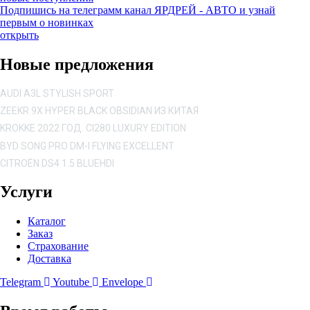
Подпишись на телеграмм канал ЯРДРЕЙ - АВТО и узнай
первым о новинках
открыть
Новые предложения
AUDI A3L STYLISH SPORT
ZEEKR 9X HYPER BLACK OBSIDIAN ИЗ КИТАЯ
KROKKE 2022 ГОД. CI280 LUXURY EDITION
BYD SONG PRO DM-I FLYING EXCELLENT
CITROËN DS4 1.5 BLUEHDI
Услуги
Каталог
Заказ
Страхование
Доставка
Telegram
Youtube
Envelope