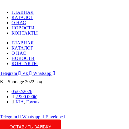
Перейти
к
ГЛАВНАЯ
содержимому
КАТАЛОГ
О НАС
НОВОСТИ
КОНТАКТЫ
ГЛАВНАЯ
КАТАЛОГ
О НАС
НОВОСТИ
КОНТАКТЫ
Telegram
Vk
Whatsapp
Kia Sportage 2022 год
05/02/2026
2 900 000₽
KIA
,
Грузия
Telegram
Whatsapp
Envelope
ОСТАВИТЬ ЗАЯВКУ