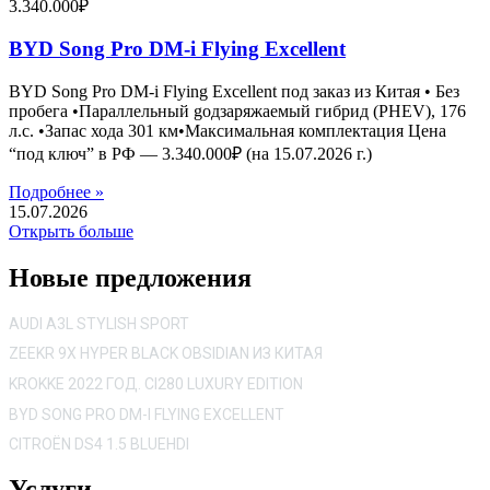
3.340.000₽
BYD Song Pro DM-i Flying Excellent
BYD Song Pro DM-i Flying Excellent под заказ из Китая • Без
пробега •Параллельный gодзаряжаемый гибрид (PHEV), 176
л.с. •Запас хода 301 км•Максимальная комплектация Цена
“под ключ” в РФ — 3.340.000₽ (на 15.07.2026 г.)
Подробнее »
15.07.2026
Открыть больше
Новые предложения
AUDI A3L STYLISH SPORT
ZEEKR 9X HYPER BLACK OBSIDIAN ИЗ КИТАЯ
KROKKE 2022 ГОД. CI280 LUXURY EDITION
BYD SONG PRO DM-I FLYING EXCELLENT
CITROËN DS4 1.5 BLUEHDI
Услуги