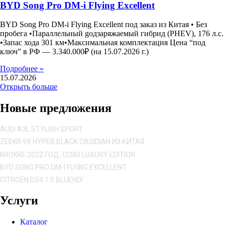
BYD Song Pro DM-i Flying Excellent
BYD Song Pro DM-i Flying Excellent под заказ из Китая • Без
пробега •Параллельный gодзаряжаемый гибрид (PHEV), 176 л.с.
•Запас хода 301 км•Максимальная комплектация Цена “под
ключ” в РФ — 3.340.000₽ (на 15.07.2026 г.)
Подробнее »
15.07.2026
Открыть больше
Новые предложения
AUDI A3L STYLISH SPORT
ZEEKR 9X HYPER BLACK OBSIDIAN ИЗ КИТАЯ
KROKKE 2022 ГОД. CI280 LUXURY EDITION
BYD SONG PRO DM-I FLYING EXCELLENT
CITROËN DS4 1.5 BLUEHDI
Услуги
Каталог