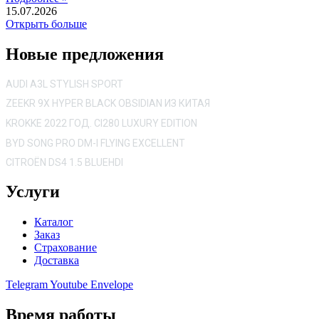
15.07.2026
Открыть больше
Новые предложения
AUDI A3L STYLISH SPORT
ZEEKR 9X HYPER BLACK OBSIDIAN ИЗ КИТАЯ
KROKKE 2022 ГОД. CI280 LUXURY EDITION
BYD SONG PRO DM-I FLYING EXCELLENT
CITROËN DS4 1.5 BLUEHDI
Услуги
Каталог
Заказ
Страхование
Доставка
Telegram
Youtube
Envelope
Время работы