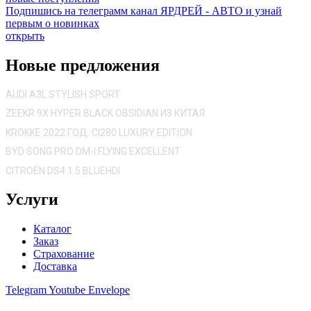
Подпишись на телеграмм канал ЯРДРЕЙ - АВТО и узнай
первым о новинках
открыть
Новые предложения
AUDI A3L STYLISH SPORT
ZEEKR 9X HYPER BLACK OBSIDIAN ИЗ КИТАЯ
KROKKE 2022 ГОД. CI280 LUXURY EDITION
BYD SONG PRO DM-I FLYING EXCELLENT
CITROËN DS4 1.5 BLUEHDI
Услуги
Каталог
Заказ
Страхование
Доставка
Telegram
Youtube
Envelope