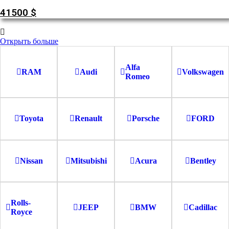
41500
$
Открыть больше
Alfa
RAM
Audi
Volkswagen
Romeo
Toyota
Renault
Porsche
FORD
Nissan
Mitsubishi
Acura
Bentley
Rolls-
JEEP
BMW
Cadillac
Royce