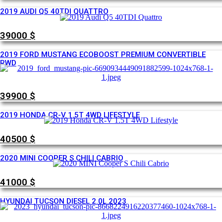
2019 AUDI Q5 40TDI QUATTRO
39000
$
2019 FORD MUSTANG ECOBOOST PREMIUM CONVERTIBLE
RWD
39900
$
2019 HONDA CR-V 1.5T 4WD LIFESTYLE
40500
$
2020 MINI COOPER S CHILI CABRIO
41000
$
HYUNDAI TUCSON DIESEL 2.0L 2023