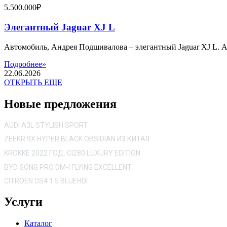
5.500.000₽
Элегантный Jaguar XJ L
Автомобиль, Андрея Подшивалова – элегантный Jaguar XJ L. 
Подробнее»
22.06.2026
ОТКРЫТЬ ЕЩЕ
Новые предложения
AUDI A3L STYLISH SPORT
ZEEKR 9X HYPER BLACK OBSIDIAN ИЗ КИТАЯ
KROKKE 2022 ГОД. CI280 LUXURY EDITION
BYD SONG PRO DM-I FLYING EXCELLENT
CITROËN DS4 1.5 BLUEHDI
Услуги
Каталог