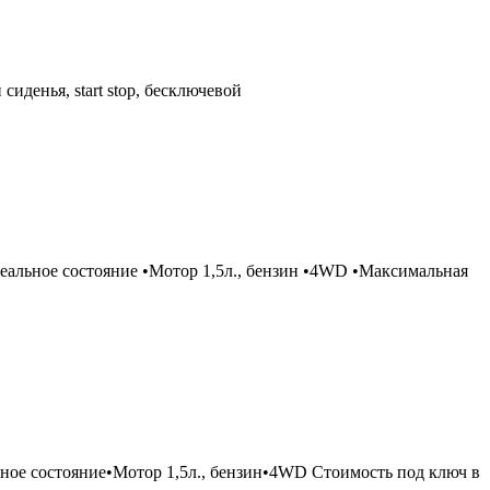
иденья, start stop, бесключевой
альное состояние •Мотор 1,5л., бензин •4WD •Максимальная
е состояние•Мотор 1,5л., бензин•4WD Стоимость под ключ в