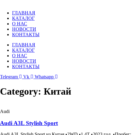
Перейти
к
ГЛАВНАЯ
содержимому
КАТАЛОГ
О НАС
НОВОСТИ
КОНТАКТЫ
ГЛАВНАЯ
КАТАЛОГ
О НАС
НОВОСТИ
КОНТАКТЫ
Telegram
Vk
Whatsapp
Category: Китай
Audi
Audi A3L Stylish Sport
Audi A3L Stylish Sport из Китая •2WD •1.4T •2023 год. •Пробег: