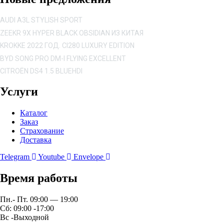
AUDI A3L STYLISH SPORT
ZEEKR 9X HYPER BLACK OBSIDIAN ИЗ КИТАЯ
KROKKE 2022 ГОД. CI280 LUXURY EDITION
BYD SONG PRO DM-I FLYING EXCELLENT
CITROËN DS4 1.5 BLUEHDI
Услуги
Каталог
Заказ
Страхование
Доставка
Telegram
Youtube
Envelope
Время работы
Пн.- Пт. 09:00 — 19:00
Сб: 09:00 -17:00
Вс -Выходной