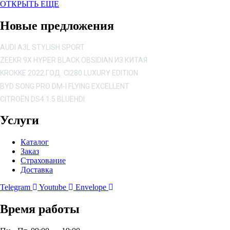
ОТКРЫТЬ ЕЩЕ
Новые предложения
AUDI A3L STYLISH SPORT
ZEEKR 9X HYPER BLACK OBSIDIAN ИЗ КИТАЯ
KROKKE 2022 ГОД. CI280 LUXURY EDITION
BYD SONG PRO DM-I FLYING EXCELLENT
CITROËN DS4 1.5 BLUEHDI
Услуги
Каталог
Заказ
Страхование
Доставка
Telegram
Youtube
Envelope
Время работы