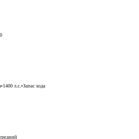
0
400 л.с.•Запас хода
передний