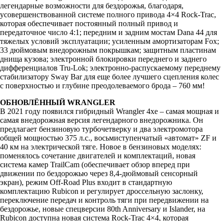
легендарные возможности для бездорожья, благодаря,
усовершенствованной системе полного привода 4×4 Rock-Trac,
которая обеспечивает постоянный полный привод и
передаточное число 4:1; передним и задним мостам Dana 44 для
тяжелых условий эксплуатации; усиленным амортизаторам Fox;
33 дюймовым внедорожным покрышкам; защитным пластинам
днища кузова; электронной блокировки переднего и заднего
дифференциалов Tru-Lok; электронно-распускаемому переднему
стабилизатору Sway Bar для еще более лучшего сцепления колес
с поверхностью и глубине преодолеваемого брода – 760 мм!
ОБНОВЛЁННЫЙ WRANGLER
В 2021 году появился гибридный Wrangler 4xe – самая мощная и
самая внедорожная версия легендарного внедорожника. Он
предлагает бензиновую турбочетверку и два электромотора
общей мощностью 375 л.с., восьмиступенчатый «автомат» ZF и
40 км на электрической тяге. Новое в бензиновых моделях:
поменялось сочетание двигателей и комплектаций, новая
система камер TrailCam (обеспечивает обзор вперед при
движении по бездорожью через 8,4-дюймовый сенсорный
экран), режим Off-Road Plus входит в стандартную
комплектацию Rubicon и регулирует дроссельную заслонку,
переключение передач и контроль тяги при передвижении на
бездорожье, новые спецверсии 80th Anniversary и Islander, на
Rubicon доступна новая система Rock-Trac 4×4, которая