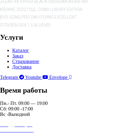
ZEEKR 9X HYPER BLACK OBSIDIAN ИЗ КИТАЯ
KROKKE 2022 ГОД. CI280 LUXURY EDITION
BYD SONG PRO DM-I FLYING EXCELLENT
CITROËN DS4 1.5 BLUEHDI
Услуги
Каталог
Заказ
Страхование
Доставка
Telegram
Youtube
Envelope
Время работы
Пн.- Пт. 09:00 — 19:00
Сб: 09:00 -17:00
Вс -Выходной
auto@yardrey.ru
+7 989 234-0000