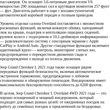
пассажиров. Он оснащен 3,6-литровым двигателем V6
мощностью 290 лошадиных сил и крутящим моментом 257 фунт
— фут. Двигатель работает в паре с восьмиступенчатой ​​
автоматической коробкой передач и полным приводом.
Уровень отделки салона Overland поставляется с множеством
роскошных функций, включая кожаную обивку, панорамный
люк на крыше, подогрев и вентиляцию передних сидений,
рулевое колесо с подогревом и 10,1-дюймовую информационно
— развлекательную систему с сенсорным экраном с Apple
CarPlay и Android Auto. Другие стандартные функции включают
адаптивный круиз — контроль, мониторинг слепых зон,
предупреждение о перекрестном движении сзади и
предупреждение о выходе из полосы движения.
Jeep Grand Cherokee L 2021 года также оснащен рядом
передовых функций безопасности, включая автоматическое
экстренное торможение, предупреждение о лобовом
столкновении и обнаружение пешеходов. Внедорожник имеет
максимальную буксировочную способность до 6200 фунтов.
В целом, Jeep Grand Cherokee L Overland 4WD 2021 года — это
хорошо оснащенный и мощный внедорожник, который
подходит для самых разных целей: от ежедневных поездок на
работу до семейных поездок и приключений на бездорожье.