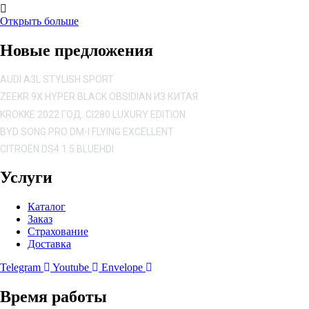
Открыть больше
Новые предложения
AUDI A3L STYLISH SPORT
ZEEKR 9X HYPER BLACK OBSIDIAN ИЗ КИТАЯ
KROKKE 2022 ГОД. CI280 LUXURY EDITION
BYD SONG PRO DM-I FLYING EXCELLENT
CITROËN DS4 1.5 BLUEHDI
Услуги
Каталог
Заказ
Страхование
Доставка
Telegram
Youtube
Envelope
Время работы