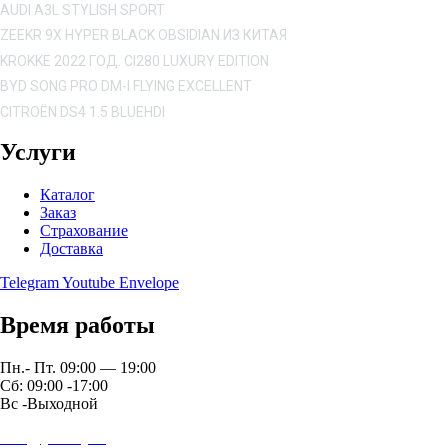
AUDI A3L STYLISH SPORT
ZEEKR 9X HYPER BLACK OBSIDIAN ИЗ КИТАЯ
KROKKE 2022 ГОД. CI280 LUXURY EDITION
BYD SONG PRO DM-I FLYING EXCELLENT
CITROËN DS4 1.5 BLUEHDI
Услуги
Каталог
Заказ
Страхование
Доставка
Telegram
Youtube
Envelope
Время работы
Пн.- Пт. 09:00 — 19:00
Сб: 09:00 -17:00
Вс -Выходной
auto@yardrey.ru