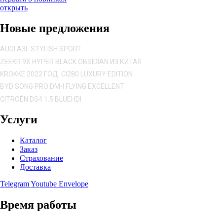
открыть
Новые предложения
AUDI A3L STYLISH SPORT
ZEEKR 9X HYPER BLACK OBSIDIAN ИЗ КИТАЯ
KROKKE 2022 ГОД. CI280 LUXURY EDITION
BYD SONG PRO DM-I FLYING EXCELLENT
CITROËN DS4 1.5 BLUEHDI
Услуги
Каталог
Заказ
Страхование
Доставка
Telegram
Youtube
Envelope
Время работы