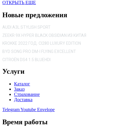
ОТКРЫТЬ ЕЩЕ
Новые предложения
AUDI A3L STYLISH SPORT
ZEEKR 9X HYPER BLACK OBSIDIAN ИЗ КИТАЯ
KROKKE 2022 ГОД. CI280 LUXURY EDITION
BYD SONG PRO DM-I FLYING EXCELLENT
CITROËN DS4 1.5 BLUEHDI
Услуги
Каталог
Заказ
Страхование
Доставка
Telegram
Youtube
Envelope
Время работы